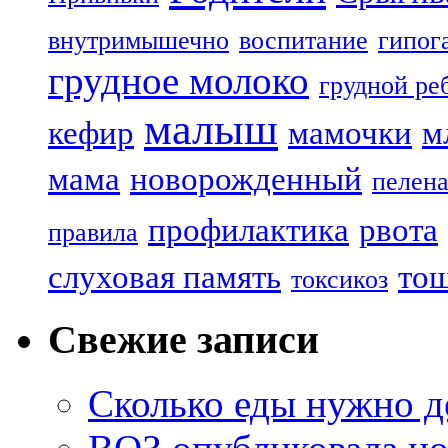
внутримышечно
воспитание
гипог
грудное молоко
грудной ре
малыш
кефир
мамочки
м
мама
новорожденный
пелен
профилактика
рвота
правила
слуховая память
то
токсикоз
Свежие записи
Сколько еды нужно д