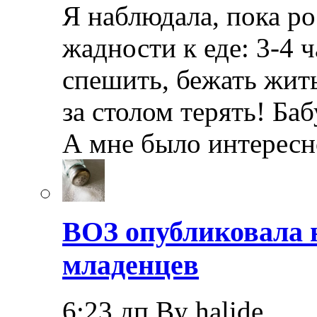
Я наблюдала, пока ро
жадности к еде: 3-4
спешить, бежать жить
за столом терять! Ба
А мне было интерес
ВОЗ опубликовала 
младенцев
6:23 дп By halide