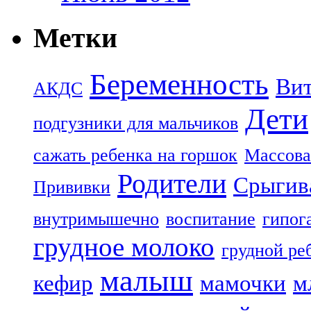
Метки
Беременность
Ви
АКДС
Дети
подгузники для мальчиков
сажать ребенка на горшок
Массова
Родители
Срыгив
Прививки
внутримышечно
воспитание
гипог
грудное молоко
грудной ре
малыш
кефир
мамочки
м