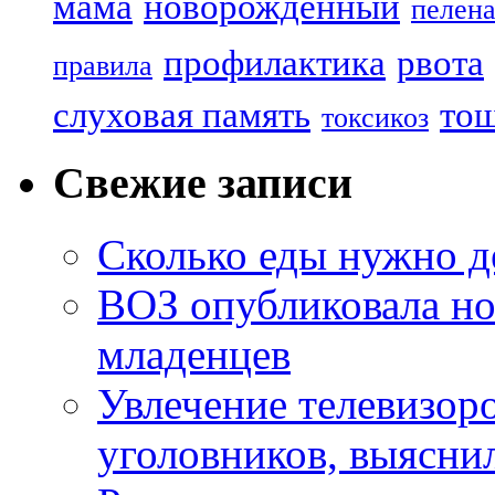
мама
новорожденный
пелен
профилактика
рвота
правила
слуховая память
то
токсикоз
Свежие записи
Сколько еды нужно д
ВОЗ опубликовала но
младенцев
Увлечение телевизор
уголовников, выясни