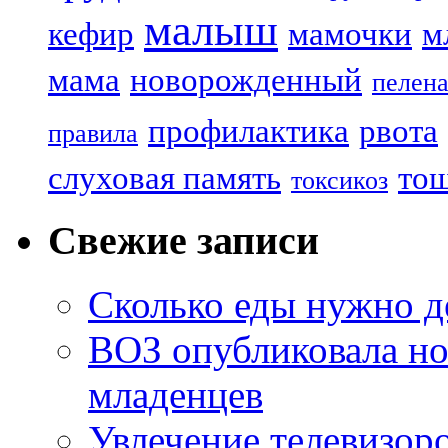
малыш
кефир
мамочки
м
мама
новорожденный
пелен
профилактика
рвота
правила
слуховая память
то
токсикоз
Свежие записи
Сколько еды нужно д
ВОЗ опубликовала но
младенцев
Увлечение телевизор