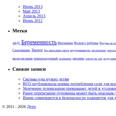
Июнь 2013
Май 2013
Апрель 2013
Июнь 2012
Метки
Беременность
Витамины
Возраст ребенка
АКДС
Вредны ли по
Творог
Срыгивание
без лактозные смеси
внутримышечно
воспитание
гипога
молодая мама
новорожденный
питание
пеленание
плачет во сне
подгузни
Свежие записи
Сколько еды нужно детям
ВОЗ опубликовала нормы потребления соли для мл
Увлечение телевизором превращает детей в уголов
Ранее перерезание пуповины может быть опасным 
Врачи сомневаются в безопасности планшетов для 
© 2011 - 2026
Дети