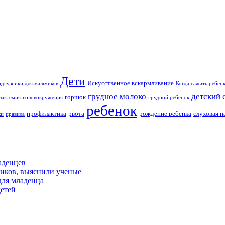
Дети
Искусственное вскармливание
дгузники для мальчиков
Когда сажать ребен
грудное молоко
детский 
горшок
лактемия
головокружения
грудной ребенок
ребенок
профилактика
рвота
рождение ребенка
слуховая п
ки
правила
аденцев
ников, выяснили ученые
для младенца
детей