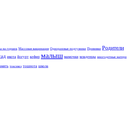
Родители
ка на горшок
Массовая вакцинация
Одноразовые подгузники
Прививки
малыш
сад
икота
йогурт
кефир
мамочки
младенцы
многодетные матери
амять
тошнота
школа
токсикоз