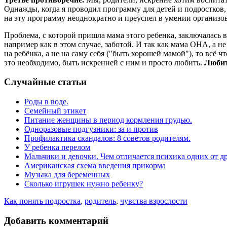
Однажды, когда я проводил программу для детей и подростков,
на эту программу неоднократно и преуспел в умении организов
Проблема, с которой пришла мама этого ребенка, заключалась 
например как в этом случае, заботой. И так как мама ОНА, а н
на ребёнка, а не на саму себя ("быть хорошей мамой"), то всё 
это необходимо, быть искренней с ним и просто любить.
Любит
Случайные статьи
Роды в воде.
Семейный этикет
Питание женщины в период кормления грудью.
Одноразовые подгузники: за и против
Профилактика скандалов: 8 советов родителям.
У ребенка перелом
Мальчики и девочки. Чем отличается психика одних от д
Американская схема введения прикорма
Музыка для беременных
Сколько игрушек нужно ребенку?
Как понять подростка
,
родитель
,
чувства взрослости
Добавить комментарий