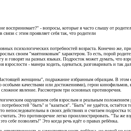
я не воспринимает?" - вопросы, которые я часто слышу от родител
 связи с этим проявляет себя так, что родители
сновных психологических потребностей возраста. Конечно же, п
ослых своим "маятниковым" характером. То есть, порой родител
у и говорят на разных языках. Подросток может думать, что взрос
 взрослости - манера ходить, одеваться, разговаривать и так д
Настоящей женщины", подражание избранным образцам. В этом с
особыми качествами или достижениями), герои кинофильмов, кни
и сложное явление. Рассмотрим три основных противоречия.
огическим ощущением себя взрослым и реальным положением ре
отребностей "быть" и "казаться". "Быть" не удаётся, остаётся то
сто непоследовательны в своих действиях и считаем подростка т
к считать. Это противоречие легко проиллюстрировать. "Ты же в
то себе позволять!" Это когда речь идёт о правах ребёнка.
ответственность и самостоятельность ребёнка, но порой не наход