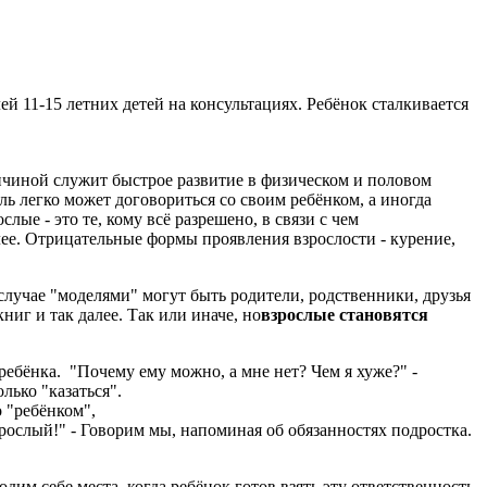
ей 11-15 летних детей на консультациях. Ребёнок сталкивается
ричиной служит быстрое развитие в физическом и половом
ь легко может договориться со своим ребёнком, а иногда
лые - это те, кому всё разрешено, в связи с чем
алее. Отрицательные формы проявления взрослости - курение,
лучае "моделями" могут быть родители, родственники, друзья
г и так далее. Так или иначе, но
взрослые становятся
бёнка. "Почему ему можно, а мне нет? Чем я хуже?" -
лько "казаться".
о "ребёнком",
зрослый!" - Говорим мы, напоминая об обязанностях подростка.
им себе места, когда ребёнок готов взять эту ответственность.