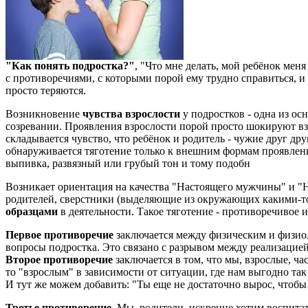
"Как понять подростка?"
, "Что мне делать, мой ребёнок мен
с противоречиями, с которыми порой ему трудно справиться, и в
просто теряются.
Возникновение
чувства взрослости
у подростков - одна из о
созревании. Проявления взрослости порой просто шокируют взр
складывается чувство, что ребёнок и родитель - чужие друг друг
обнаруживается тяготение только к внешним формам проявления
выпивка, развязный или грубый тон и тому подобн
Возникает ориентация на качества "Настоящего мужчины" и "
родителей, сверстники (выделяющие из окружающих какими-то 
образцами
в деятельности. Такое тяготение - противоречивое 
Первое противоречие
заключается между физическим и физиол
вопросы подростка. Это связано с разрывом между реализацией п
Второе противоречие
заключается в том, что мы, взрослые, ча
то "взрослым" в зависимости от ситуации, где нам выгодно та
И тут же можем добавить: "Ты еще не достаточно вырос, чтобы э
Третье противоречие.
Мы, родители, искренне хотим воспитать 