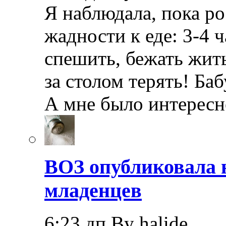
Я наблюдала, пока ро
жадности к еде: 3-4
спешить, бежать жить
за столом терять! Ба
А мне было интерес
ВОЗ опубликовала 
младенцев
6:23 дп By halide