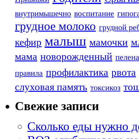
внутримышечно
воспитание
гипог
грудное молоко
грудной ре
малыш
кефир
мамочки
м
мама
новорожденный
пелен
профилактика
рвота
правила
слуховая память
то
токсикоз
Свежие записи
Сколько еды нужно д