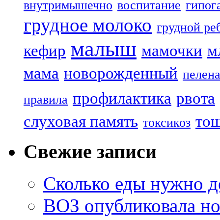
внутримышечно
воспитание
гипог
грудное молоко
грудной ре
малыш
кефир
мамочки
м
мама
новорожденный
пелен
профилактика
рвота
правила
слуховая память
то
токсикоз
Свежие записи
Сколько еды нужно д
ВОЗ опубликовала но