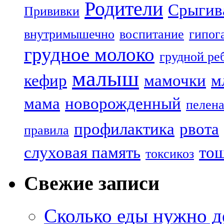
Родители
Срыгив
Прививки
внутримышечно
воспитание
гипог
грудное молоко
грудной ре
малыш
кефир
мамочки
м
мама
новорожденный
пелен
профилактика
рвота
правила
слуховая память
то
токсикоз
Свежие записи
Сколько еды нужно д