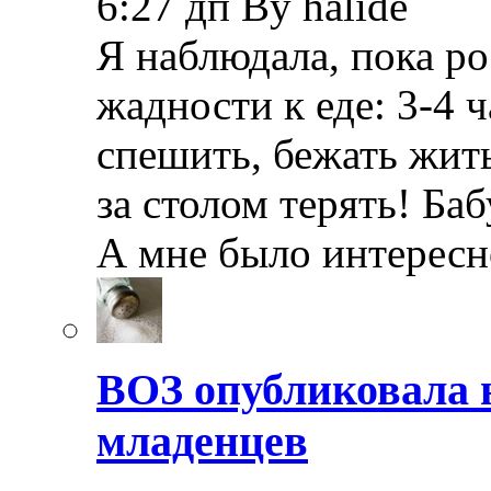
6:27 дп By halide
Я наблюдала, пока ро
жадности к еде: 3-4
спешить, бежать жить
за столом терять! Ба
А мне было интерес
ВОЗ опубликовала 
младенцев