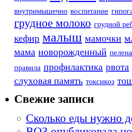
внутримышечно
воспитание
гипог
грудное молоко
грудной ре
малыш
кефир
мамочки
м
мама
новорожденный
пелен
профилактика
рвота
правила
слуховая память
то
токсикоз
Свежие записи
Сколько еды нужно д
ВОЗ опубликовала но