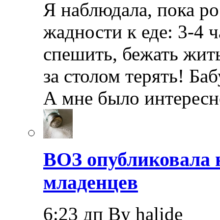
Я наблюдала, пока ро
жадности к еде: 3-4
спешить, бежать жить
за столом терять! Ба
А мне было интерес
ВОЗ опубликовала 
младенцев
6:23 дп By halide